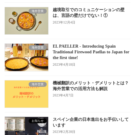
越境取引でのコミュニケーションの壁
海外営業
は、言語の壁だけでない！①
2023年12月4日
EL PAELLER - Introducing Spain
海外営業
Traditional Firewood Paellas to Japan for
the first time!
2023年4月18日
機械翻訳のメリット・デメリットとは？
海外営業
海外営業での活用方法も解説
2023年4月7日
スペイン企業の日本進出をお手伝いして
お知らせ
います
2023年2月28日