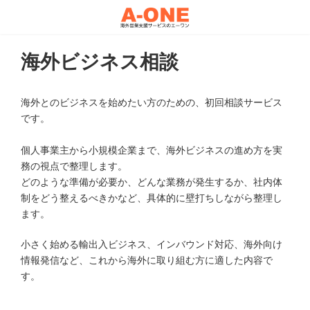
コ
ナ
ン
ビ
テ
ゲ
ン
ー
ツ
シ
海外ビジネス相談
へ
ョ
ス
ン
キ
に
海外とのビジネスを始めたい方のための、初回相談サービス
ッ
移
プ
動
です。
個人事業主から小規模企業まで、海外ビジネスの進め方を実
務の視点で整理します。
どのような準備が必要か、どんな業務が発生するか、社内体
制をどう整えるべきかなど、具体的に壁打ちしながら整理し
ます。
小さく始める輸出入ビジネス、インバウンド対応、海外向け
情報発信など、これから海外に取り組む方に適した内容で
す。